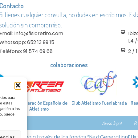
Contacto
Si tienes cualquier consulta, no dudes en escribirnos. 
solución sin compromiso.
Email: info@fisioretiro.com
Ibiz
L4 
Whatsapp: 652 13 99 15
Teléfono: 91 574 69 68
2 / 
colaboraciones
kies para
Real Federación Española de
Club Atletismo Fuenlabrada
Rea
de estas
Atletismo
gación o las
to, puede
Aviso legal
Po
nión Europea a través de los fondos “NextGenerationEU» y 
rencias