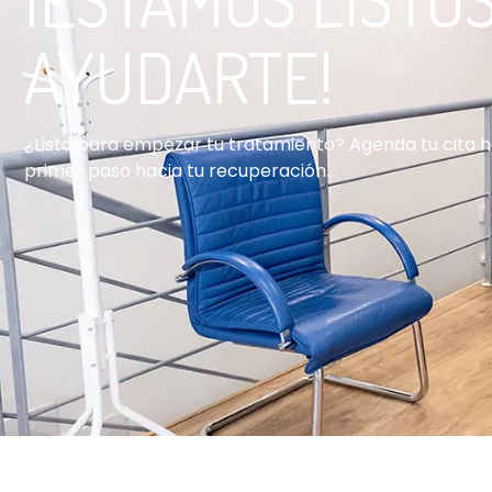
AYUDARTE!
¿Listo para empezar tu tratamiento? Agenda tu cita h
primer paso hacia tu recuperación.